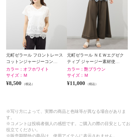
元町ゼラール フロントレース
元町ゼラール ＮＥＷエグゼク
コットンジャージーコン…
ティブ ジャージー素材使…
カラー：
オフホワイト
カラー：
艶ブラウン
サイズ：
Ｍ
サイズ：
Ｍ
¥8,500
¥11,000
（税込）
（税込）
※写り方によって、実際の商品と色味等が異なる場合がありま
す。
※コメントは投稿者個人の感想です。ご購入の際の目安としてお
役立てください。
※販売期間外の商品は、使用アイテムに表示されません。