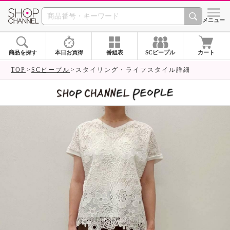
SHOP CHANNEL 
メニュー
商品を探す
本日お買得
番組表
SCピープル
カート
TOP
SCピープル
スタイリング・ライフスタイル詳細