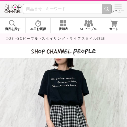
SHOP CHANNEL 
メニュー
商品を探す
本日お買得
番組表
SCピープル
カート
TOP
SCピープル
スタイリング・ライフスタイル詳細