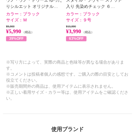
ウノ・ウノ・ドゥーエ ゆった
スタイル・ラヴィー ステッチ
りシルエット オリジナル…
入り 先染めチェック ６…
カラー：
ブラック
カラー：
ブラック
サイズ：
Ｍ
サイズ：
９号
¥9,900
¥10,990
¥5,990
¥3,990
（税込）
（税込）
39%OFF
63%OFF
※写り方によって、実際の商品と色味等が異なる場合がありま
す。
※コメントは投稿者個人の感想です。ご購入の際の目安としてお
役立てください。
※販売期間外の商品は、使用アイテムに表示されません。
※正しい着用サイズ・カラー等は、使用アイテムをご確認くださ
い。
使用ブランド