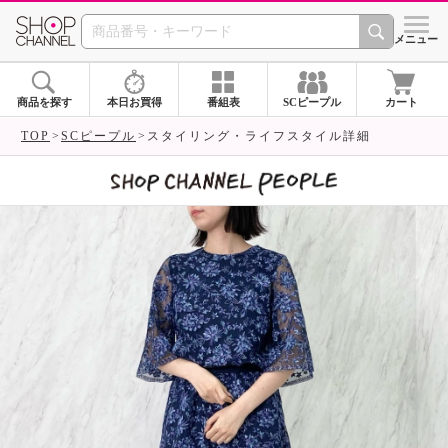
SHOP CHANNEL 
メニュー
商品を探す
本日お買得
番組表
SCピープル
カート
TOP
SCピープル
スタイリング・ライフスタイル詳細