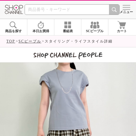
SHOP CHANNEL 
メニュー
商品を探す
本日お買得
番組表
SCピープル
カート
TOP
SCピープル
スタイリング・ライフスタイル詳細