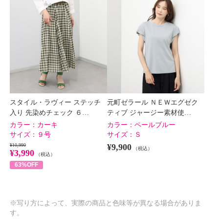
スタイル・ラヴィー ステッチ
元町ゼラール ＮＥＷエグゼク
入り 先染めチェック ６…
ティブ ジャージー素材使…
カラー：
カーキ
カラー：
ペールブルー
サイズ：
９号
サイズ：
Ｓ
¥10,990
¥9,900
（税込）
¥3,990
（税込）
63%OFF
※写り方によって、実際の商品と色味等が異なる場合がありま
す。