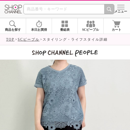
SHOP CHANNEL 
メニュー
商品を探す
本日お買得
番組表
SCピープル
カート
TOP
SCピープル
スタイリング・ライフスタイル詳細