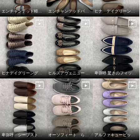
エンチャンテッド軽量コインローファー
エンチャンテッドバレエシューズ
ヒナ デイグリーン 上質素材が足をつつむ オブリークトゥシューズ
ヒナデイグリーングラディエーターブーティ
ヒルズアヴェニュー ウェーブソールパンプス
卑弥呼 驚きのフィット感 すっと履ける ニットローファー
卑弥呼 シープストレッチレザー すっと履けるパンプス
オーソフィート らくらくニットシューズ
アルファキュービック リボンパンプス