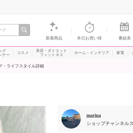
録
、瞬間を。通販・テレビショッピングのショップチャンネル
新着商品
本日お買い得
番組表
ッグ
美容・ダイエット
コスメ
ホーム・インテリア
家電
ンナー
フィットネス
グ・ライフスタイル詳細
marina
ショップチャンネル