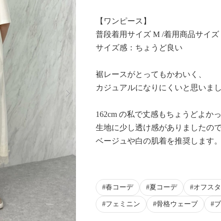
【ワンピース】
普段着用サイズ M /着用商品サイズ 
サイズ感：ちょうど良い
裾レースがとってもかわいく、
Next
カジュアルになりにくいと思いま
162cm の私で丈感もちょうどよか
生地に少し透け感がありましたの
ベージュや白の肌着を推奨します
春コーデ
夏コーデ
オフスタ
フェミニン
骨格ウェーブ
ブ