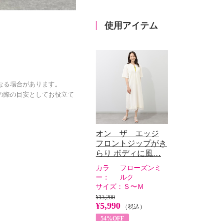
使用アイテム
なる場合があります。
の際の目安としてお役立て
オン ザ エッジ
フロントジップがき
らり ボディに風…
カラ
フローズンミ
ー：
ルク
サイズ：
Ｓ〜Ｍ
¥13,200
¥5,990
（税込）
54%OFF