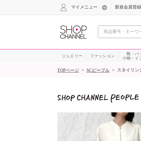
マイメニュー
新規会員登
心おどる
靴・バ
ジュエリー
ファッション
小物・イ
SALE
>
>
スタイリン
TOPページ
SCピープル