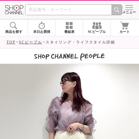
SHOP CHANNEL 
メニュー
商品を探す
本日お買得
番組表
SCピープル
カート
TOP
SCピープル
スタイリング・ライフスタイル詳細