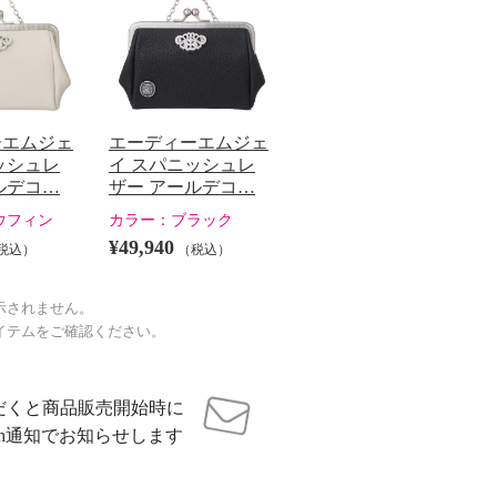
ーエムジェ
エーディーエムジェ
ッシュレ
イ スパニッシュレ
ルデコ…
ザー アールデコ…
ウフィン
カラー：
ブラック
¥49,940
税込）
（税込）
示されません。
イテムをご確認ください。
だくと商品販売開始時に
sh通知でお知らせします