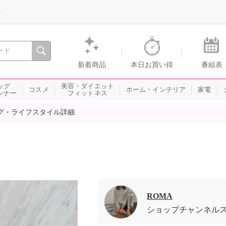
録
、瞬間を。通販・テレビショッピングのショップチャンネル
新着商品
本日お買い得
番組表
ッグ
美容・ダイエット
コスメ
ホーム・インテリア
家電
ンナー
フィットネス
グ・ライフスタイル詳細
ROMA
ショップチャンネル