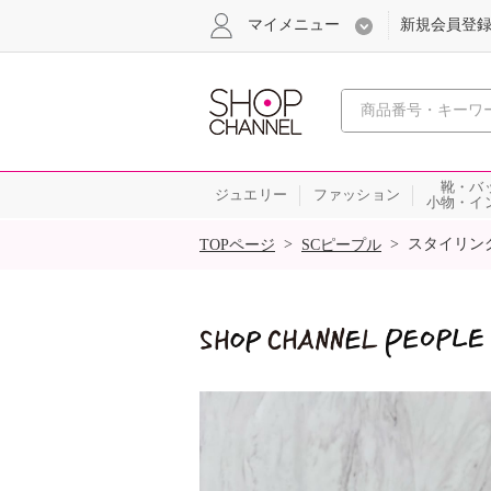
マイメニュー
新規会員登
心おどる
靴・バ
ジュエリー
ファッション
小物・イ
SALE
>
>
スタイリン
TOPページ
SCピープル