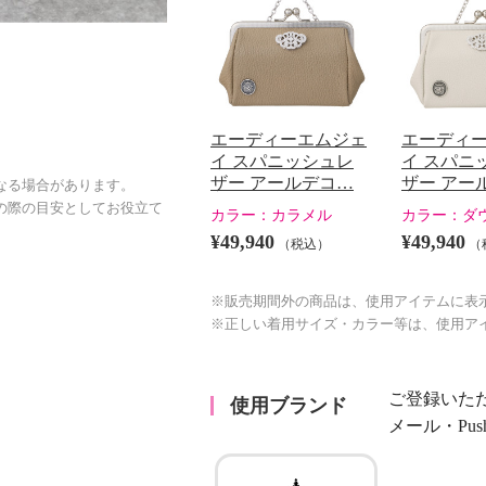
エーディーエムジェ
エーディ
イ スパニッシュレ
イ スパニ
ザー アールデコ…
ザー アー
なる場合があります。
の際の目安としてお役立て
カラー：
カラメル
カラー：
ダ
¥49,940
¥49,940
（税込）
（
※販売期間外の商品は、使用アイテムに表
※正しい着用サイズ・カラー等は、使用ア
ご登録いた
使用ブランド
メール・Pu