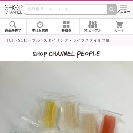
SHOP CHANNEL 
メニュー
商品を探す
本日お買得
番組表
SCピープル
カート
TOP
SCピープル
スタイリング・ライフスタイル詳細