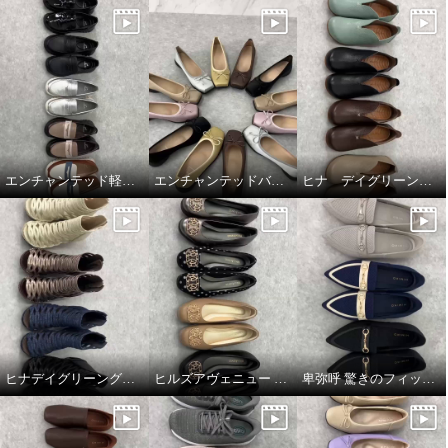
エンチャンテッド軽量コインローファー
エンチャンテッドバレエシューズ
ヒナ デイグリーン 上質素材が足をつつむ オブリークトゥシューズ
ヒナデイグリーングラディエーターブーティ
ヒルズアヴェニュー ウェーブソールパンプス
卑弥呼 驚きのフィット感 すっと履ける ニットローファー