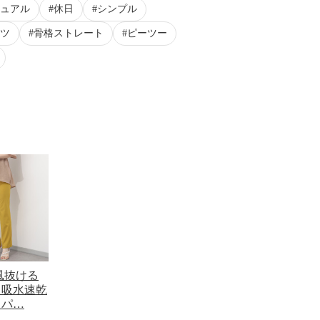
ュアル
休日
シンプル
ツ
骨格ストレート
ピーツー
風抜ける
・吸水速乾
トパ…