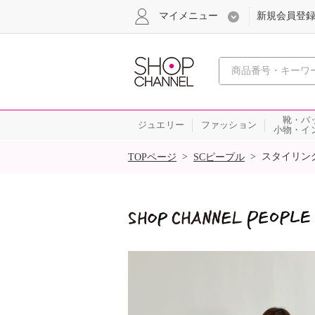
マイメニュー
新規会員登
心おどる
靴・バ
ジュエリー
ファッション
小物・イ
SALE
>
>
スタイリン
TOPページ
SCピープル