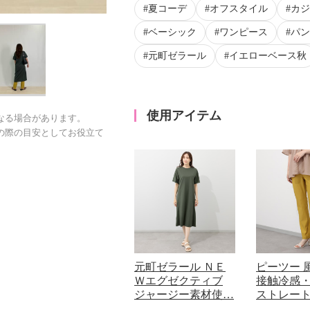
夏コーデ
オフスタイル
カジ
ベーシック
ワンピース
パン
元町ゼラール
イエローベース秋
使用アイテム
なる場合があります。
の際の目安としてお役立て
元町ゼラール ＮＥ
ピーツー 
Ｗエグゼクティブ
接触冷感
ジャージー素材使…
ストレー