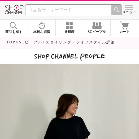
SHOP CHANNEL 
メニュー
商品を探す
本日お買得
番組表
SCピープル
カート
TOP
SCピープル
スタイリング・ライフスタイル詳細