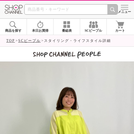
SHOP CHANNEL 
メニュー
商品を探す
本日お買得
番組表
SCピープル
カート
TOP
SCピープル
スタイリング・ライフスタイル詳細