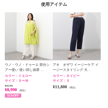
使用アイテム
ウノ・ウノ・ドゥーエ 部分シ
アキ オザワ イージーケア イ
アー使い 使い回し抜群 …
ージースタイリング 大…
カラー：
イエロー
カラー：
ネイビー
サイズ：
Ｓ〜Ｍ
サイズ：
Ｓ
¥18,700
¥11,800
（税込）
¥8,990
（税込）
51%OFF