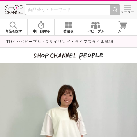
SHOP CHANNEL 
メニュー
商品を探す
本日お買得
番組表
SCピープル
カート
TOP
SCピープル
スタイリング・ライフスタイル詳細