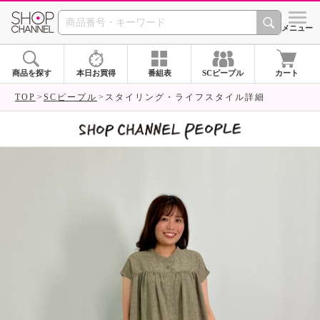
SHOP CHANNEL 
メニュー
商品を探す
本日お買得
番組表
SCピープル
カート
TOP
SCピープル
スタイリング・ライフスタイル詳細