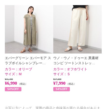
エバーグリーン エバーモア ス
ウノ・ウノ・ドゥーエ 異素材
ラブボイルシャンブレー…
コンビ ツートンストレッ…
カラー：
オリーブ
カラー：
オフホワイト
サイズ：
Ｍ
サイズ：
Ｓ
¥15,400
¥17,600
¥6,990
¥7,990
（税込）
（税込）
54%OFF
54%OFF
※写り方によって、実際の商品と色味等が異なる場合がありま