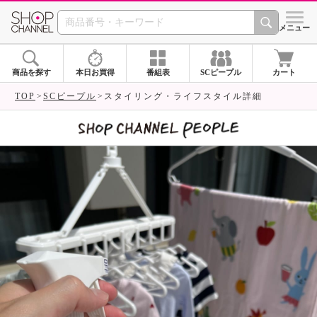
SHOP CHANNEL 
メニュー
商品を探す
本日お買得
番組表
SCピープル
カート
TOP
SCピープル
スタイリング・ライフスタイル詳細