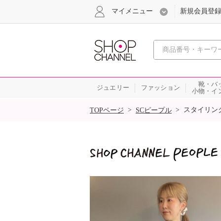
マイメニュー
新規会員登
心おどる
靴・バ
ジュエリー
ファッション
小物・イ
SALE
>
>
スタイリン
TOPページ
SCピープル