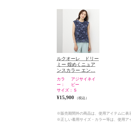
ルクオーレ ドリー
ミー 煌めくニュア
ンスカラー エン…
カラ
アジサイネイ
ー：
ビー
サイズ：
Ｓ
¥15,900
（税込）
※販売期間外の商品は、使用アイテムに表
※正しい着用サイズ・カラー等は、使用ア