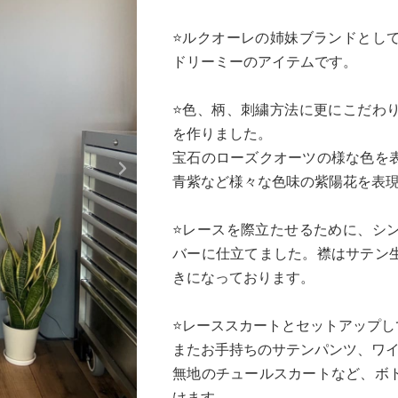
⭐️ルクオーレの姉妹ブランドとし
ドリーミーのアイテムです。
⭐️色、柄、刺繍方法に更にこだわ
を作りました。
Next
宝石のローズクオーツの様な色を
青紫など様々な色味の紫陽花を表現
⭐️レースを際立たせるために、シ
バーに仕立てました。襟はサテン
きになっております。
⭐️レーススカートとセットアップ
またお手持ちのサテンパンツ、ワ
無地のチュールスカートなど、ボ
けます。