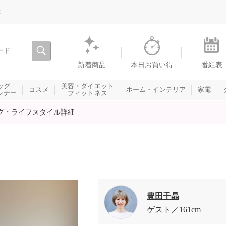
録
、瞬間を。通販・テレビショッピングのショップチャンネル
新着商品
本日お買い得
番組表
ッグ
美容・ダイエット
コスメ
ホーム・インテリア
家電
ンナー
フィットネス
グ・ライフスタイル詳細
豊田千晶
ゲスト
161cm