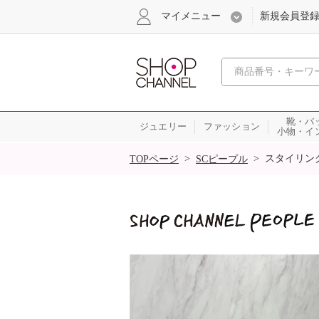
マイメニュー
新規会員登
心おどる
靴・バ
ジュエリー
ファッション
小物・イ
SALE
>
>
スタイリン
TOPページ
SCピープル