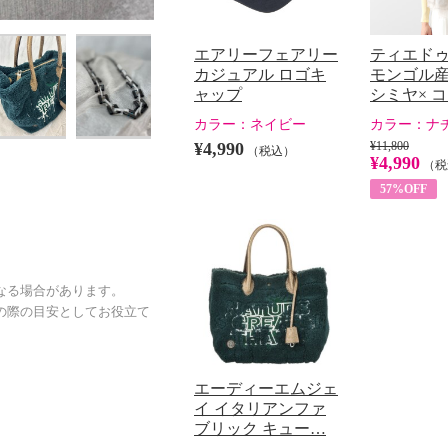
エアリーフェアリー
ティエドゥ
カジュアル ロゴキ
モンゴル産
ャップ
シミヤ× 
カラー：
ネイビー
カラー：
ナ
¥4,990
¥11,800
（税込）
¥4,990
（税
57%OFF
なる場合があります。
の際の目安としてお役立て
エーディーエムジェ
イ イタリアンファ
ブリック キュー…