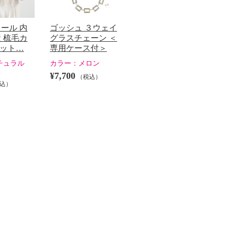
ール 内
ゴッシュ ３ウェイ
 梳毛カ
グラスチェーン ＜
コット…
専用ケース付＞
チュラル
カラー：
メロン
¥7,700
（税込）
込）