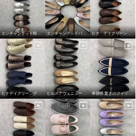
エンチャンテッド軽量コインローファー
エンチャンテッドバレエシューズ
ヒナ デイグリーン 上質素材が足をつつむ オブリークトゥシューズ
ヒナデイグリーングラディエーターブーティ
ヒルズアヴェニュー ウェーブソールパンプス
卑弥呼 驚きのフィット感 すっと履ける ニットローファー