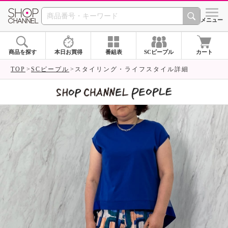
SHOP CHANNEL 
メニュー
商品を探す
本日お買得
番組表
SCピープル
カート
TOP
SCピープル
スタイリング・ライフスタイル詳細