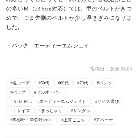
の多いＭ（23.5cm対応）では、甲のベルトがきつ
めで、つま先側のベルトが少し浮きぎみになりま
した。
・バック＿エーディーエムジェイ
投稿日：
2026.06.09
夏コーデ
50代
60代
70代
パンツ
バッグ
プルオーバー
Ａ.Ｄ.Ｍ.Ｊ.（エーディーエムジェイ）
サイズ選び
Ｌサイズ
ぽっちゃり
サンダル
卑弥呼・卑弥呼aruku
上質ごこち
アペーナ