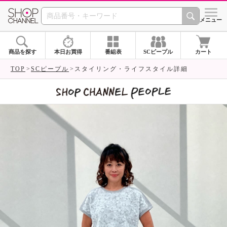
SHOP CHANNEL 
メニュー
商品を探す
本日お買得
番組表
SCピープル
カート
TOP
SCピープル
スタイリング・ライフスタイル詳細