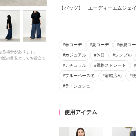
【バッグ】 エーディーエムジェ
春コーデ
夏コーデ
春夏コー
なる場合があります。
カジュアル
休日
シンプル
の際の目安としてお役立て
ナチュラル
骨格ストレート
ブルーベース冬
肩幅広め
腰
ラ・シュシュ
使用アイテム