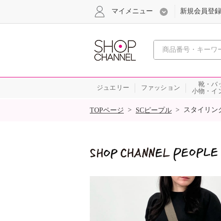
マイメニュー
新規会員登
心おどる
靴・バ
ジュエリー
ファッション
小物・イ
SALE
>
>
スタイリン
TOPページ
SCピープル