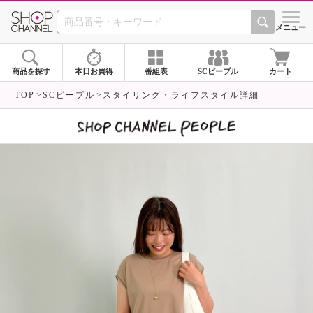
SHOP CHANNEL 
メニュー
商品を探す
本日お買得
番組表
SCピープル
カート
TOP
SCピープル
スタイリング・ライフスタイル詳細