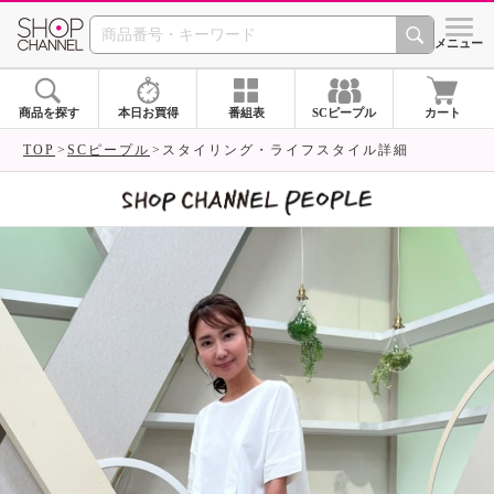
SHOP CHANNEL 
メニュー
商品を探す
本日お買得
番組表
SCピープル
カート
TOP
SCピープル
スタイリング・ライフスタイル詳細