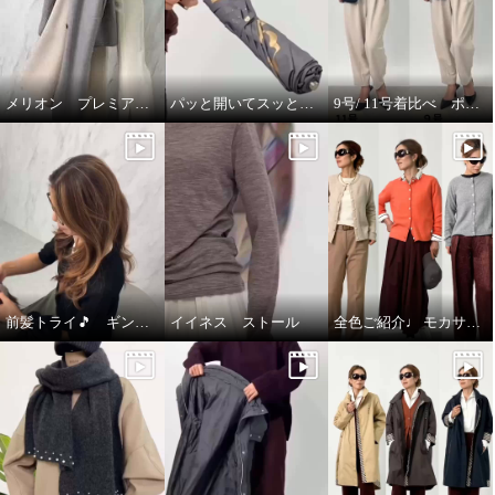
メリオン プレミアムな着心地🎵
パッと開いてスッと閉じる🎵晴雨兼用折りたたみジャンプ傘
9号/ 11号着比べ ポルトゥヴィータ ノーカラージャケット
前髪トライ🎵 ギンカウィンカ ドレスドヘアー
イイネス ストール
全色ご紹介♩ モカサン ジュンコシマダ カーディガン