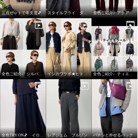
三点セットで冬支度🎵
スタイルフライ ダウンコート
全色ご紹介♩アクアスキュータム
全色ご紹介♩ シルバーミントシュガー アンサンブル
イシカワラボ★ヒトミ ジャケット全色ご紹介♩
全色ご紹介♩ティエドゥール
全色TRY ON🎵 イロプライム ワンピース
レアジェム ブルゾン
パチンと外せるバック