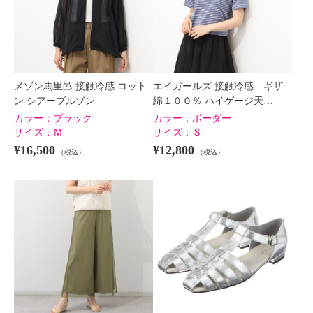
メゾン馬里邑 接触冷感 コット
エイガールズ 接触冷感 ギザ
ン シアーブルゾン
綿１００％ ハイゲージ天…
カラー：
ブラック
カラー：
ボーダー
サイズ：
Ｍ
サイズ：
Ｓ
¥16,500
¥12,800
（税込）
（税込）