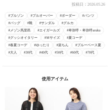
投稿日：
2026.05.26
ブルゾン
プルオーバー
ボーダー
パンツ
バッグ
靴
サンダル
グルカ
メゾン馬里邑
エイガールズ
卑弥呼・卑弥呼aruku
グッシオイタリー
Ｍサイズ
夏コーデ
春夏コーデ
ゆったり
楽ちん
ブルーベース夏
大人
30代
40代
50代
60代
70代
使用アイテム