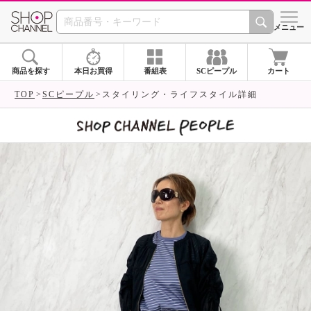
SHOP CHANNEL 
メニュー
商品を探す
本日お買得
番組表
SCピープル
カート
TOP
SCピープル
スタイリング・ライフスタイル詳細