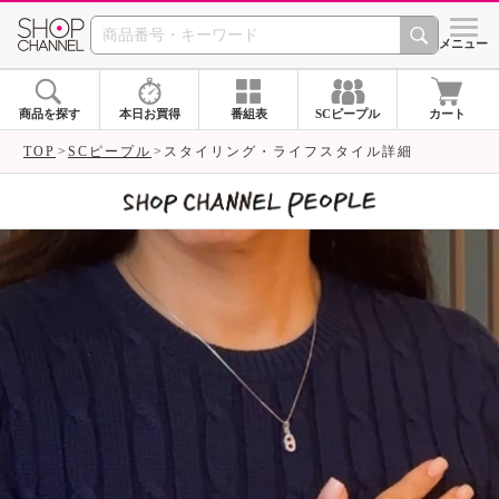
SHOP CHANNEL 
メニュー
商品を探す
本日お買得
番組表
SCピープル
カート
TOP
SCピープル
スタイリング・ライフスタイル詳細