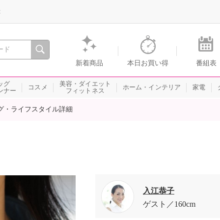
録
、瞬間を。通販・テレビショッピングのショップチャンネル
新着商品
本日お買い得
番組表
ッグ
美容・ダイエット
コスメ
ホーム・インテリア
家電
ンナー
フィットネス
グ・ライフスタイル詳細
入江恭子
ゲスト
160cm