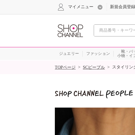
マイメニュー
新規会員登
心おどる
靴・バ
ジュエリー
ファッション
小物・イ
SALE
>
>
スタイリン
TOPページ
SCピープル