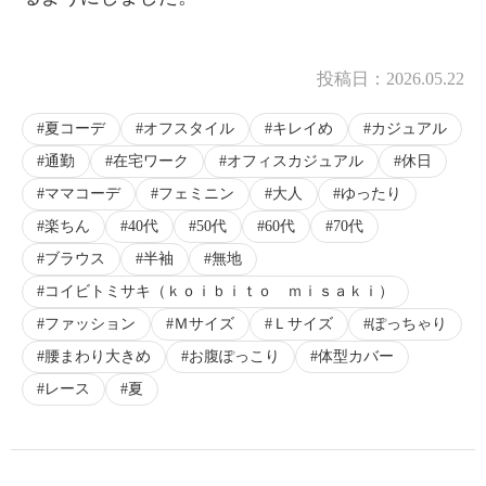
投稿日：
2026.05.22
夏コーデ
オフスタイル
キレイめ
カジュアル
通勤
在宅ワーク
オフィスカジュアル
休日
ママコーデ
フェミニン
大人
ゆったり
楽ちん
40代
50代
60代
70代
ブラウス
半袖
無地
コイビトミサキ（ｋｏｉｂｉｔｏ ｍｉｓａｋｉ）
ファッション
Ｍサイズ
Ｌサイズ
ぽっちゃり
腰まわり大きめ
お腹ぽっこり
体型カバー
レース
夏