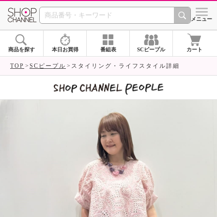
SHOP CHANNEL 
メニュー
商品を探す
本日お買得
番組表
SCピープル
カート
TOP
SCピープル
スタイリング・ライフスタイル詳細