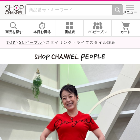
SHOP CHANNEL 
メニュー
商品を探す
本日お買得
番組表
SCピープル
カート
TOP
SCピープル
スタイリング・ライフスタイル詳細