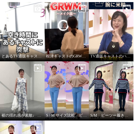
とあるTV通販キャストの髪型
根津キャストのGRWM～バブルファンデ紹介します！
TV通販キャストのハプニング！ ジュエリー販売中に腕に米粒！？
裾の揺れ感が素敵♩ ハヤマブリーズ ワンピース
S / M サイズ比較 ピーツー
S/M ピーツー履き比べ