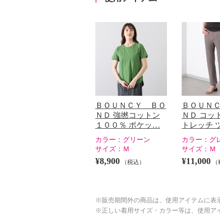
ＢＯＵＮＣＹ ＢＯ
ＢＯＵＮ
ＮＤ 強撚コットン
ＮＤ コッ
１００％ ポケッ…
トレッチ 
カラー：
グリーン
カラー：
グ
サイズ：
Ｍ
サイズ：
Ｍ
¥8,900
¥11,000
（税込）
（
※販売期間外の商品は、使用アイテムに表
※正しい着用サイズ・カラー等は、使用ア