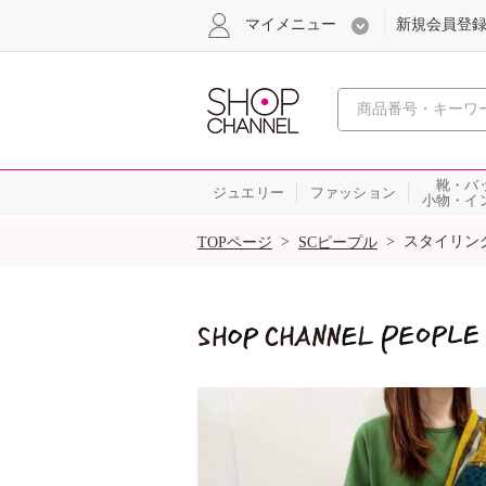
マイメニュー
新規会員登
心おどる
靴・バ
ジュエリー
ファッション
小物・イ
SALE
>
>
スタイリン
TOPページ
SCピープル