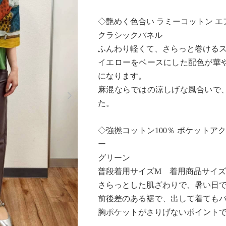
◇艶めく色合い ラミーコットン 
クラシックパネル
ふんわり軽くて、さらっと巻ける
イエローをベースにした配色が華
になります。
Next
麻混ならではの涼しげな風合いで
た。
◇強撚コットン100％ ポケットア
ー
グリーン
普段着用サイズM 着用商品サイズ
さらっとした肌ざわりで、暑い日
前後差のある裾で、出して着ても
胸ポケットがさりげないポイント