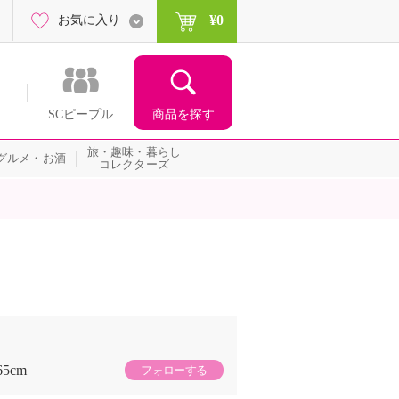
¥0
お気に入り
商品を探す
SCピープル
旅・趣味・暮らし
グルメ・お酒
コレクターズ
65cm
フォローする