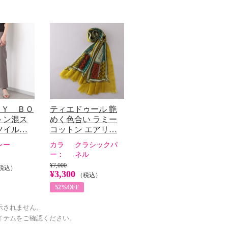
ＣＹ ＢＯ
ティエドゥール 艶
トン混ス
めく色合い ラミー
ツイル…
コットン エアリ…
レー
カラ
クラシックパ
ー：
ネル
¥7,000
税込）
¥3,300
（税込）
52%OFF
示されません。
イテムをご確認ください。