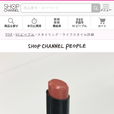
SHOP CHANNEL 
メニュー
商品を探す
本日お買得
番組表
SCピープル
カート
TOP
SCピープル
スタイリング・ライフスタイル詳細