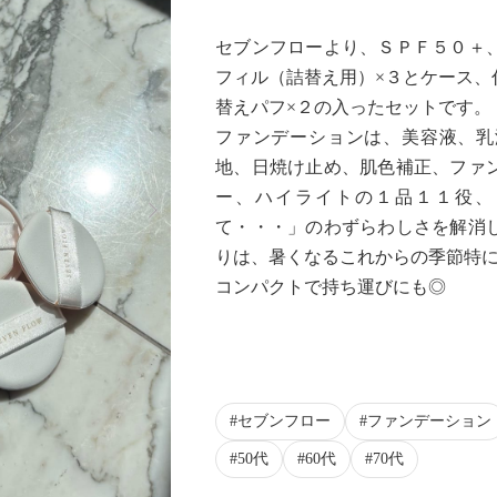
セブンフローより、ＳＰＦ５０＋
フィル（詰替え用）×３とケース、
替えパフ×２の入ったセットです。
ファンデーションは、美容液、乳
地、日焼け止め、肌色補正、ファ
Next
ー、ハイライトの１品１１役、
て・・・」のわずらわしさを解消
りは、暑くなるこれからの季節特に
コンパクトで持ち運びにも◎
セブンフロー
ファンデーション
50代
60代
70代