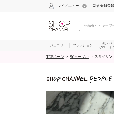
マイメニュー
新規会員登
心おどる
靴・バ
ジュエリー
ファッション
小物・イ
SALE
>
>
スタイリン
TOPページ
SCピープル