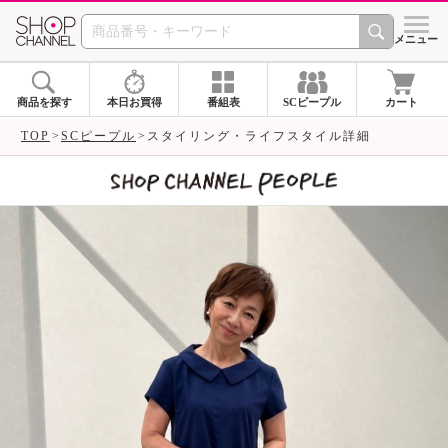
SHOP CHANNEL 
メニュー
商品を探す
本日お買得
番組表
SCピープル
カート
TOP
SCピープル
スタイリング・ライフスタイル詳細