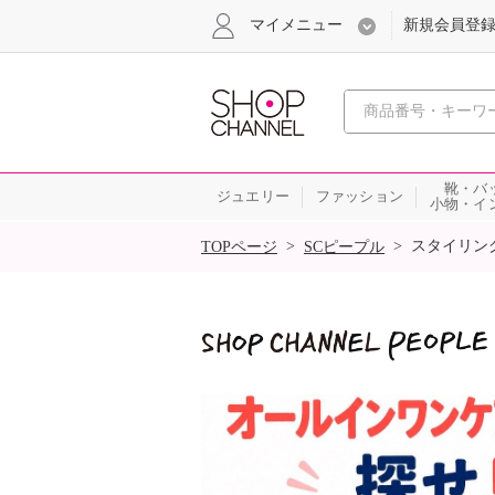
マイメニュー
新規会員登
心おどる
靴・バ
ジュエリー
ファッション
小物・イ
SALE
>
>
スタイリン
TOPページ
SCピープル