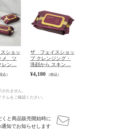
イスショッ
ザ フェイスショッ
キメ、ツ
プ クレンジング・
クレン…
洗顔から スキン…
¥4,180
税込）
（税込）
示されません。
イテムをご確認ください。
だくと商品販売開始時に
sh通知でお知らせします