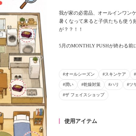
我が家の必需品、オールインワン
暑くなって来ると子供たちも使う
が？？！！
5月のMONTHLY PUSHが終わ
Next
0:00/
オールシーズン
スキンケア
潤い
乾燥対策
ハリ
ツ
ザ フェイスショップ
使用アイテム