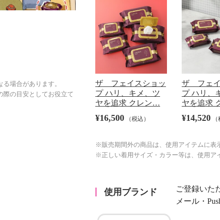
ザ フェイスショッ
ザ フェ
なる場合があります。
プ ハリ、キメ、ツ
プ ハリ、
の際の目安としてお役立て
ヤを追求 クレン…
ヤを追求 
¥16,500
¥14,520
（税込）
（
※販売期間外の商品は、使用アイテムに表
※正しい着用サイズ・カラー等は、使用ア
ご登録いた
使用ブランド
メール・Pu