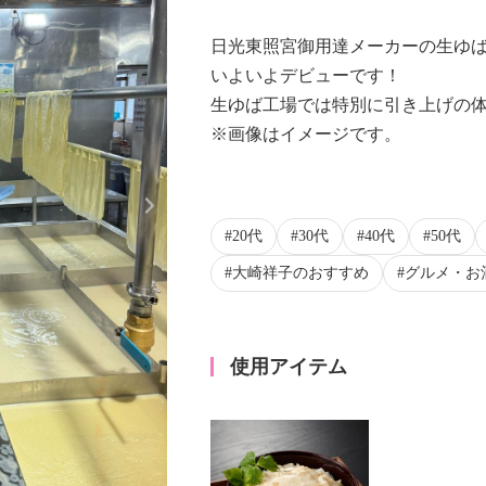
日光東照宮御用達メーカーの生ゆば
いよいよデビューです！
生ゆば工場では特別に引き上げの
※画像はイメージです。
Next
0:00/
20代
30代
40代
50代
大崎祥子のおすすめ
グルメ・お
使用アイテム