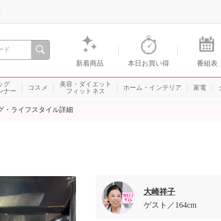
録
、瞬間を。通販・テレビショッピングのショップチャンネル
新着商品
本日お買い得
番組表
ッグ
美容・ダイエット
コスメ
ホーム・インテリア
家電
ンナー
フィットネス
グ・ライフスタイル詳細
大崎祥子
ゲスト
164cm