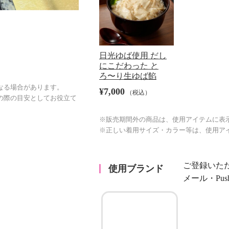
日光ゆば使用 だし
にこだわった と
ろ〜り生ゆば餡
なる場合があります。
¥7,000
（税込）
の際の目安としてお役立て
※販売期間外の商品は、使用アイテムに表
※正しい着用サイズ・カラー等は、使用ア
ご登録いた
使用ブランド
メール・Pu