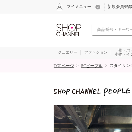
マイメニュー
新規会員登
心おどる
靴・バ
ジュエリー
ファッション
小物・イ
SALE
>
>
スタイリン
TOPページ
SCピープル