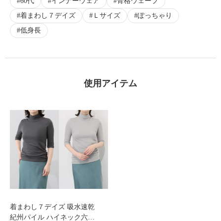
60代
インナーウェア
骨格ウェーブ
着まわし７デイズ
Ｌサイズ
ぽっちゃり
低身長
使用アイテム
着まわし７デイズ 吸水速乾
紀州パイル ハイネック六…