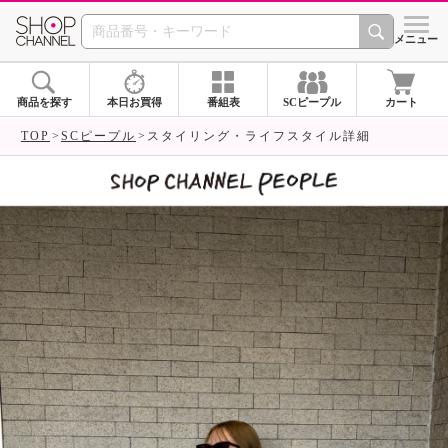
SHOP CHANNEL 
メニュー
商品を探す
本日お買得
番組表
SCピープル
カート
TOP
SCピープル
スタイリング・ライフスタイル詳細