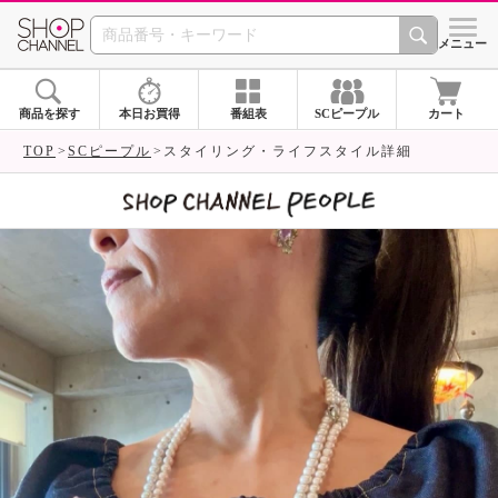
SHOP CHANNEL 
メニュー
商品を探す
本日お買得
番組表
SCピープル
カート
TOP
SCピープル
スタイリング・ライフスタイル詳細