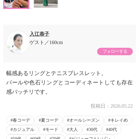
入江恭子
ゲスト
160cm
フォローする
幅感あるリングとテニスブレスレット。
パールや色石リングとコーディネートしても存在
感バッチリです。
投稿日：
2026.05.22
春コーデ
夏コーデ
オールシーズン
キレイめ
カジュアル
モード
大人
30代
40代
50代
60代
70代
ビジューフルレゾン