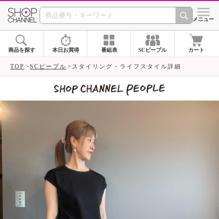
SHOP CHANNEL 
メニュー
商品を探す
本日お買得
番組表
SCピープル
カート
TOP
SCピープル
スタイリング・ライフスタイル詳細