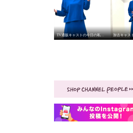
TV通販キャストの今日の私服②
加古キャス