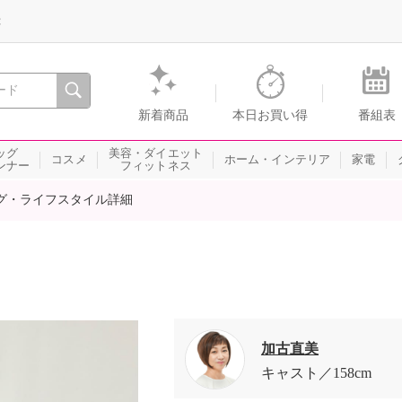
録
、瞬間を。通販・テレビショッピングのショップチャンネル
新着商品
本日お買い得
番組表
ッグ
美容・ダイエット
コスメ
ホーム・インテリア
家電
ンナー
フィットネス
グ・ライフスタイル詳細
加古直美
キャスト
158cm