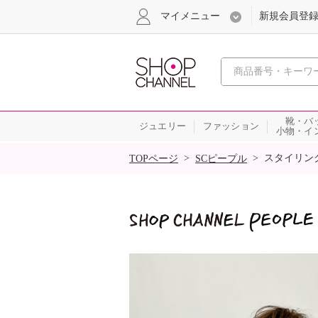
マイメニュー
新規会員登
心おどる
靴・バ
ジュエリー
ファッション
小物・イ
SALE
>
>
スタイリン
TOPページ
SCピープル