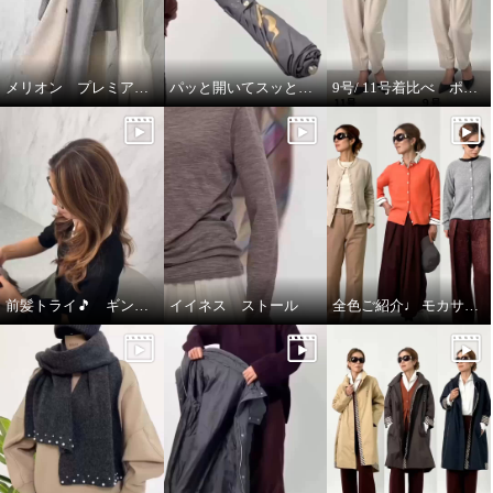
メリオン プレミアムな着心地🎵
パッと開いてスッと閉じる🎵晴雨兼用折りたたみジャンプ傘
9号/ 11号着比べ ポルトゥヴィータ ノーカラージャケット
前髪トライ🎵 ギンカウィンカ ドレスドヘアー
イイネス ストール
全色ご紹介♩ モカサン ジュンコシマダ カーディガン