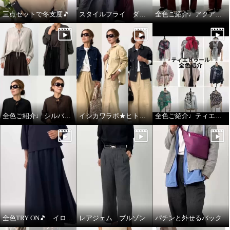
三点セットで冬支度🎵
スタイルフライ ダウンコート
全色ご紹介♩アクアスキュータム
全色ご紹介♩ シルバーミントシュガー アンサンブル
イシカワラボ★ヒトミ ジャケット全色ご紹介♩
全色ご紹介♩ティエドゥール
全色TRY ON🎵 イロプライム ワンピース
レアジェム ブルゾン
パチンと外せるバック