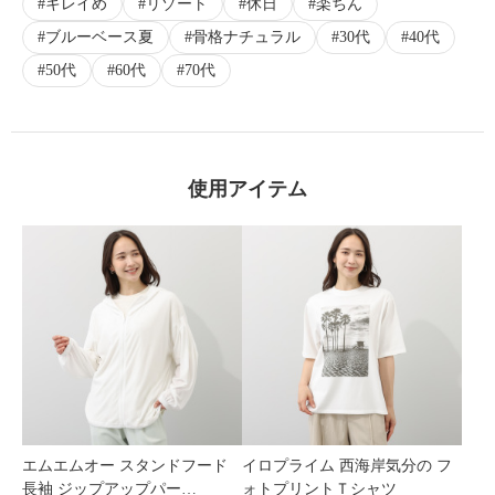
キレイめ
リゾート
休日
楽ちん
ブルーベース夏
骨格ナチュラル
30代
40代
50代
60代
70代
使用アイテム
エムエムオー スタンドフード
イロプライム 西海岸気分の フ
長袖 ジップアップパー…
ォトプリントＴシャツ