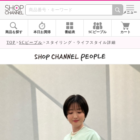
SHOP CHANNEL 
メニュー
商品を探す
本日お買得
番組表
SCピープル
カート
TOP
SCピープル
スタイリング・ライフスタイル詳細