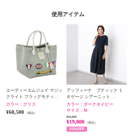
使用アイテム
エーディーエムジェイ マジッ
アッフィーナ ブティック １
クライト フラッグモティ…
６ゲージ シアーニット …
カラー：
グリス
カラー：
ダークネイビー
サイズ：
Ｍ
¥60,500
（税込）
¥34,900
¥19,800
（税込）
43%OFF