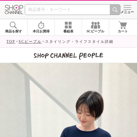
SHOP CHANNEL 
メニュー
商品を探す
本日お買得
番組表
SCピープル
カート
TOP
SCピープル
スタイリング・ライフスタイル詳細