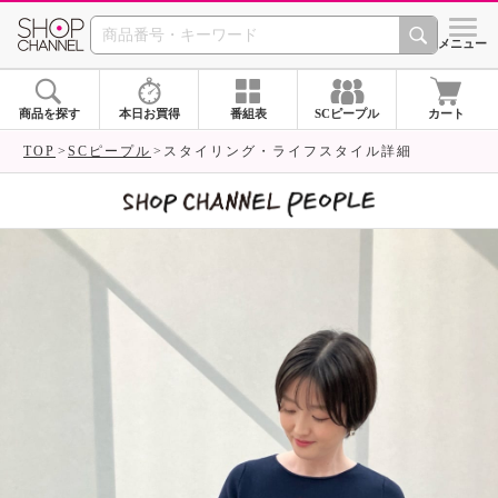
SHOP CHANNEL 
メニュー
商品を探す
本日お買得
番組表
SCピープル
カート
TOP
SCピープル
スタイリング・ライフスタイル詳細