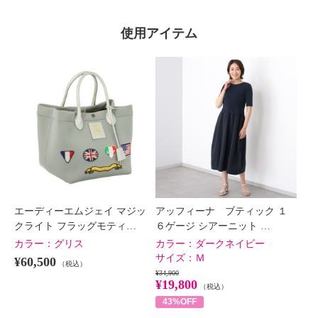
使用アイテム
エーディーエムジェイ マジッ
アッフィーナ ブティック １
クライト フラッグモティ…
６ゲージ シアーニット …
カラー：
グリス
カラー：
ダークネイビー
サイズ：
Ｍ
¥60,500
（税込）
¥34,900
¥19,800
（税込）
43%OFF