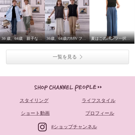
36 歳、64歳 親子な年齢差コーデ
36歳、64歳のSSV フレンチスリーブシャツはジレにもなります。
夏はこのパンツ一択！65㌢丈 インディゴデニムかっこいいら🤭
一覧を見る
スタイリング
ライフスタイル
ショート動画
プロフィール
#ショップチャンネル