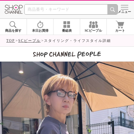
SHOP CHANNEL 
メニュー
商品を探す
本日お買得
番組表
SCピープル
カート
TOP
SCピープル
スタイリング・ライフスタイル詳細