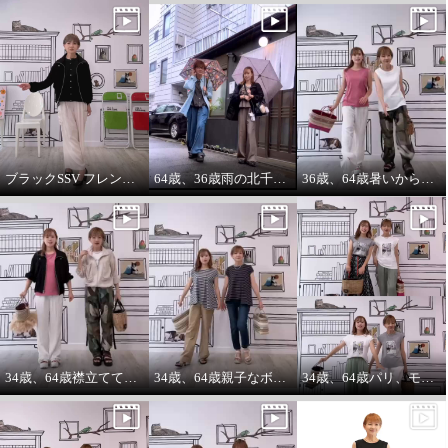
ブラックSSV フレンチシャツにブラックブルゾン so cool!
64歳、36歳雨の北千住迷路散歩
36歳、64歳暑いから ノースリーブ必須‼️暑いから腕は出す‼️
34歳、64歳襟立ててブルゾンを着る えっ？襟立てない？
34歳、64歳親子なボーダーコーデstyle^_^
34歳、64歳パリ、モンマルトルの階段プリントカットソーを着る。