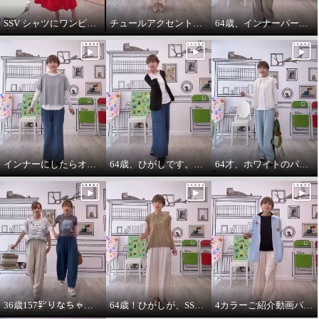
SSV シャツにワンピースをコーデしてみました。
チュールアクセントパーカー64歳カジュアル大好きが推し！
64歳、インナーパーカーは必需品です。
インナーにしたらオールシーズンいけます。インナーパーカー❤️
64歳、ひがしです。わたしの時代は、やっぱりジャケットにパーカーを出す‼️
64才、ホワイトのパーカーインナーはスタイリングに万能です。
36歳157㌢りなちゃんは60㌢丈、64歳163㌢のひがしは65㌢丈を履く
64歳！ひがしが、SSVのベスト最高！推し‼️コーデ
4カラーご紹介動画パーカー付きのインナーは、凄い使えます。