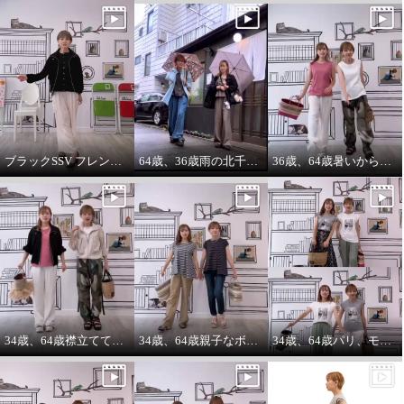
ブラックSSV フレンチシャツにブラックブルゾン so cool!
64歳、36歳雨の北千住迷路散歩
36歳、64歳暑いから ノースリーブ必須‼️暑いから腕は出す‼️
34歳、64歳襟立ててブルゾンを着る えっ？襟立てない？
34歳、64歳親子なボーダーコーデstyle^_^
34歳、64歳パリ、モンマルトルの階段プリントカットソーを着る。