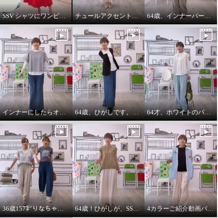
SSV シャツにワンピースをコーデしてみました。
チュールアクセントパーカー64歳カジュアル大好きが推し！
64歳、インナーパーカーは必需品です。
インナーにしたらオールシーズンいけます。インナーパーカー❤️
64歳、ひがしです。わたしの時代は、やっぱりジャケットにパーカーを出す‼️
64才、ホワイトのパーカーインナーはスタイリングに万能です。
36歳157㌢りなちゃんは60㌢丈、64歳163㌢のひがしは65㌢丈を履く
64歳！ひがしが、SSVのベスト最高！推し‼️コーデ
4カラーご紹介動画パーカー付きのインナーは、凄い使えます。