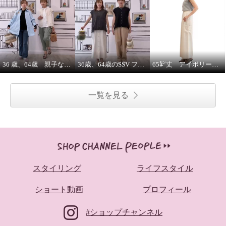
36 歳、64歳 親子な年齢差コーデ
36歳、64歳のSSV フレンチスリーブシャツはジレにもなります。
65㌢丈 アイボリーワイドパンツは、シルエット、履き心地ピカイチ
一覧を見る
スタイリング
ライフスタイル
ショート動画
プロフィール
#ショップチャンネル