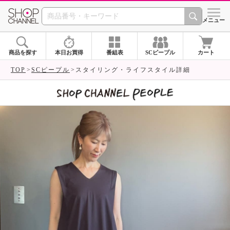
SHOP CHANNEL 
メニュー
商品を探す
本日お買得
番組表
SCピープル
カート
TOP
SCピープル
スタイリング・ライフスタイル詳細