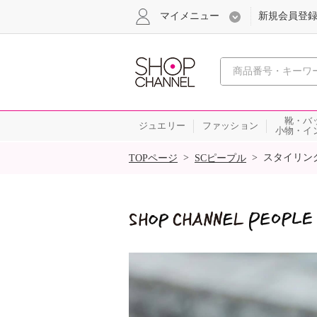
マイメニュー
新規会員登
心おどる
靴・バ
ジュエリー
ファッション
小物・イ
SALE
>
>
スタイリン
TOPページ
SCピープル