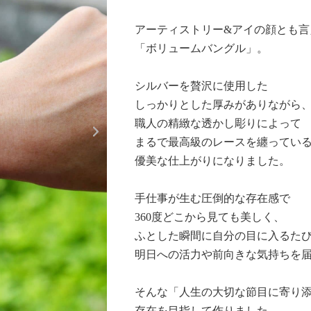
​アーティストリー&アイの顔とも
「ボリュームバングル」。
シルバーを贅沢に使用した
しっかりとした厚みがありながら
Next
職人の精緻な透かし彫りによって
まるで最高級のレースを纏ってい
優美な仕上がりになりました。
手仕事が生む圧倒的な存在感で
360度どこから見ても美しく、
ふとした瞬間に自分の目に入るた
明日への活力や前向きな気持ちを
そんな「人生の大切な節目に寄り
存在を目指して作りました。