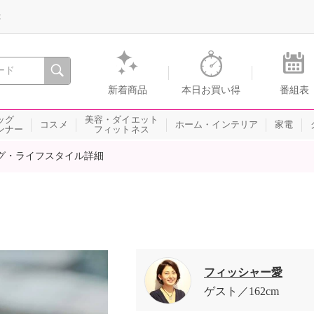
録
、瞬間を。通販・テレビショッピングのショップチャンネル
新着商品
本日お買い得
番組表
ッグ
美容・ダイエット
コスメ
ホーム・インテリア
家電
ンナー
フィットネス
グ・ライフスタイル詳細
フィッシャー愛
ゲスト
162cm