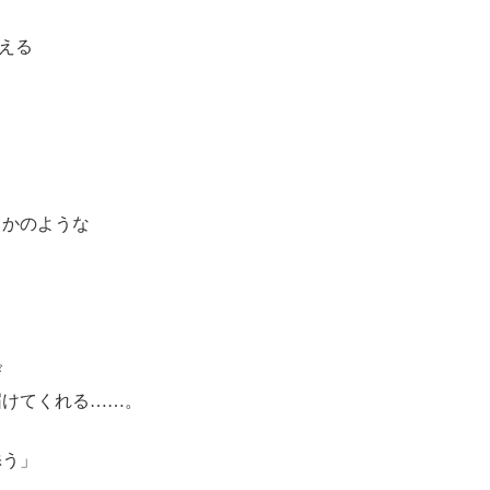
言える
、
るかのような
び
届けてくれる……。
添う」