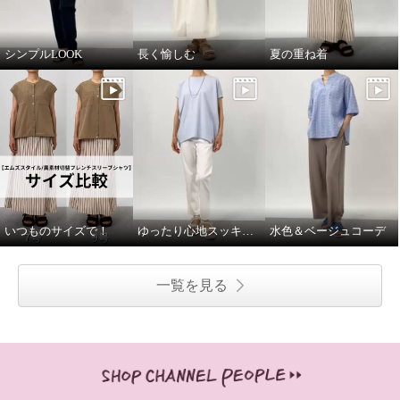
シンプルLOOK
長く愉しむ
夏の重ね着
いつものサイズで！
ゆったり心地スッキリ見え
水色＆ベージュコーデ
一覧を見る