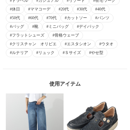
トラベル
カジュアル
リゾート
在宅ワーク
休日
ママコーデ
20代
30代
40代
50代
60代
70代
カットソー
パンツ
バッグ
靴
ミニバッグ
デイパック
フラットシューズ
骨格ウェーブ
クリスチャン オリビエ
エスタシオン
ウタオ
ルナリア
リュック
Ｓサイズ
やせ型
使用アイテム