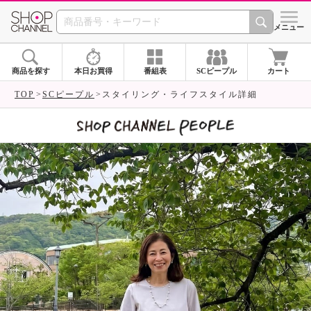
SHOP CHANNEL 
メニュー
商品を探す
本日お買得
番組表
SCピープル
カート
TOP
SCピープル
スタイリング・ライフスタイル詳細