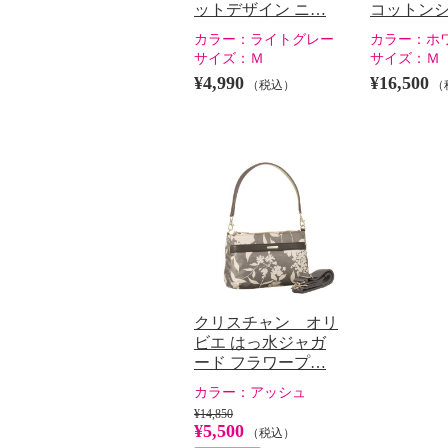
ットデザイン ニ…
コットン
カラー：
ライトグレー
カラー：
ホ
サイズ：
Ｍ
サイズ：
Ｍ
¥4,990
¥16,500
（税込）
（
クリスチャン オリ
ビエ はっ水ジャガ
ード フラワープ…
カラー：
アッシュ
¥14,850
¥5,500
（税込）