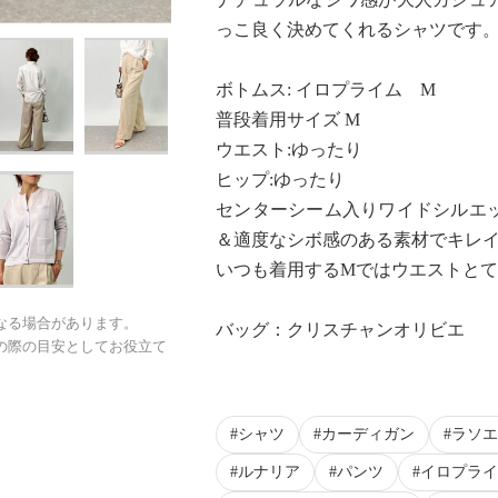
っこ良く決めてくれるシャツです
ボトムス: イロプライム M
普段着用サイズ M
ウエスト:ゆったり
ヒップ:ゆったり
センターシーム入りワイドシルエ
＆適度なシボ感のある素材でキレ
いつも着用するMではウエストと
なる場合があります。
バッグ：クリスチャンオリビエ
の際の目安としてお役立て
シャツ
カーディガン
ラソエ
ルナリア
パンツ
イロプライ