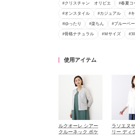
クリスチャン オリビエ
春夏コ
オンスタイル
カジュアル
キ
ゆったり
楽ちん
ブルーベー
骨格ナチュラル
Ｍサイズ
3
使用アイテム
ルクオーレ シアー
ラソエヌ
クルーネック ポケ
リー ディ