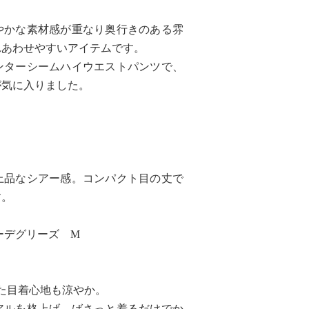
やかな素材感が重なり奥行きのある雰
れあわせやすいアイテムです。
ンターシームハイウエストパンツで、
が気に入りました。
上品なシアー感。コンパクト目の丈で
す。
ーデグリーズ M
見た目着心地も涼やか。
アルを格上げ、ばさっと着るだけでか