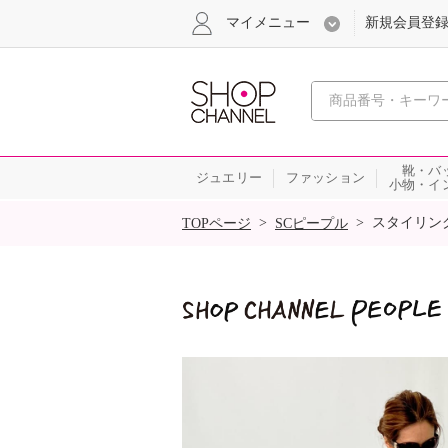
マイメニュー
新規会員登
心おどる
靴・バ
ジュエリー
ファッション
小物・イ
SALE
>
>
スタイリン
TOPページ
SCピープル