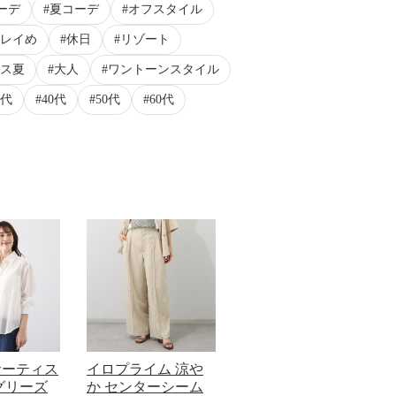
ーデ
夏コーデ
オフスタイル
レイめ
休日
リゾート
ス夏
大人
ワントーンスタイル
0代
40代
50代
60代
サーティス
イロプライム 涼や
グリーズ
か センターシーム