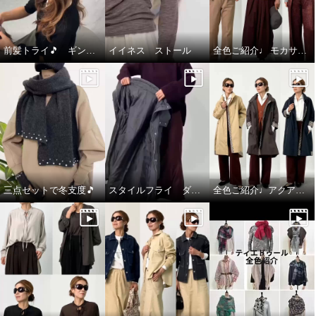
前髪トライ🎵 ギンカウィンカ ドレスドヘアー
イイネス ストール
全色ご紹介♩ モカサン ジュンコシマダ カーディガン
三点セットで冬支度🎵
スタイルフライ ダウンコート
全色ご紹介♩アクアスキュータム