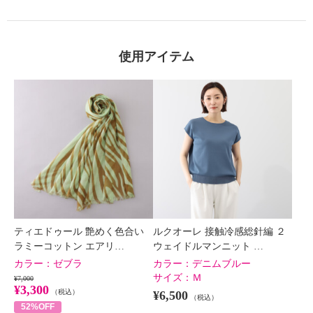
使用アイテム
ティエドゥール 艶めく色合い
ルクオーレ 接触冷感総針編 ２
ラミーコットン エアリ…
ウェイドルマンニット …
カラー：
ゼブラ
カラー：
デニムブルー
サイズ：
Ｍ
¥7,000
¥3,300
（税込）
¥6,500
（税込）
52%OFF