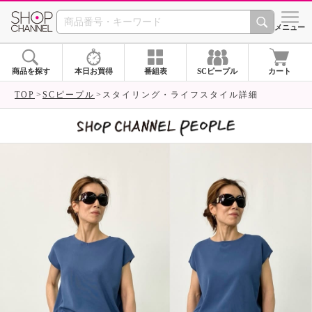
SHOP CHANNEL 
メニュー
商品を探す
本日お買得
番組表
SCピープル
カート
TOP
SCピープル
スタイリング・ライフスタイル詳細