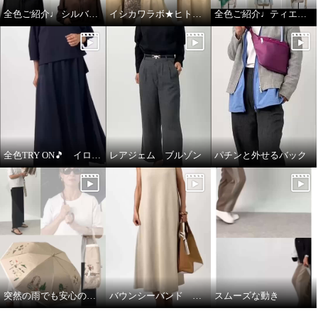
全色ご紹介♩ シルバーミントシュガー アンサンブル
イシカワラボ★ヒトミ ジャケット全色ご紹介♩
全色ご紹介♩ティエドゥール
全色TRY ON🎵 イロプライム ワンピース
レアジェム ブルゾン
パチンと外せるバック
突然の雨でも安心の晴雨兼用傘♩
バウンシーバンド ワンピース
スムーズな動き